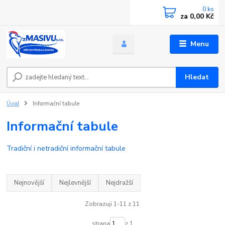
0
ks
za
0,00 Kč
Menu
Hledat
Úvod
Informační tabule
Informační tabule
Tradiční i netradiční informační tabule
Nejnovější
Nejlevnější
Nejdražší
Zobrazuji 1-11 z 11
strana
z 1