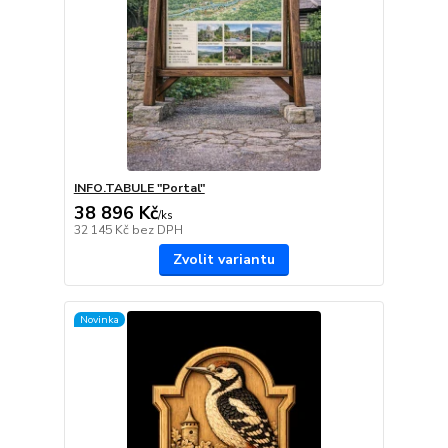
INFO.TABULE "Portal"
38 896 Kč
/
ks
32 145 Kč
bez DPH
Zvolit variantu
Novinka