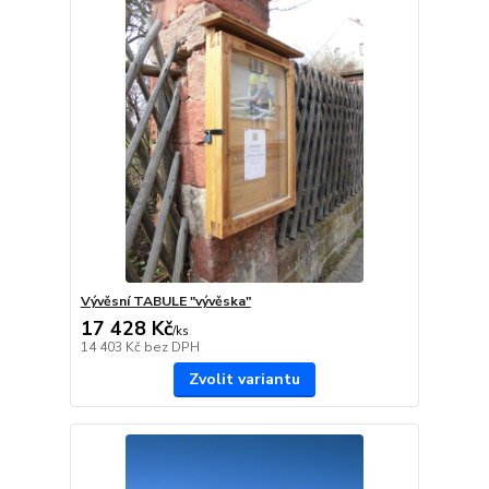
Vývěsní TABULE "vývěska"
17 428 Kč
/
ks
14 403 Kč
bez DPH
Zvolit variantu