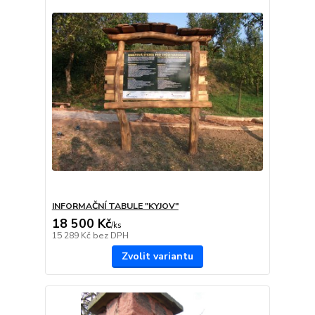
INFORMAČNÍ TABULE "KYJOV"
18 500 Kč
/
ks
15 289 Kč
bez DPH
Zvolit variantu