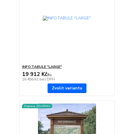
INFO.TABULE "LARGE"
19 912 Kč
/
ks
16 456 Kč
bez DPH
Zvolit variantu
Doprava ZDARMA