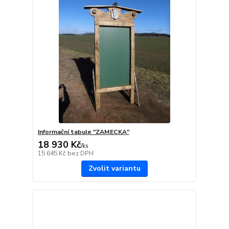
Informační tabule "ZAMECKA"
18 930 Kč
/
ks
15 645 Kč
bez DPH
Zvolit variantu