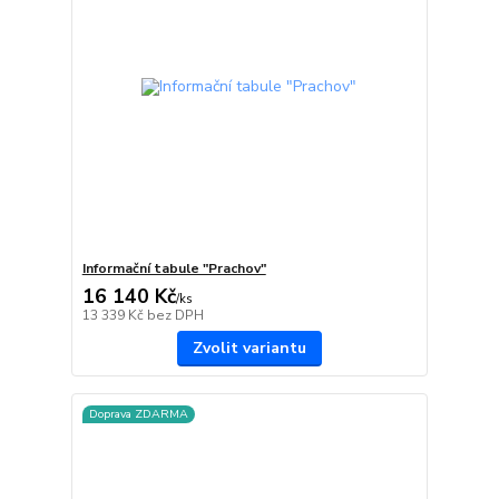
Informační tabule "Prachov"
16 140 Kč
/
ks
13 339 Kč
bez DPH
Zvolit variantu
Doprava ZDARMA