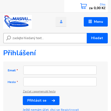
0
ks
za
0,00 Kč
Menu
Hledat
Přihlášení
Email
*
Heslo
*
Zaslat zapomenuté heslo
Přihlásit se
Ještě nemám účet, chci se
Registrovat