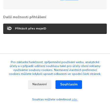
Další možnosti přihlášení
Přihlásit přes mojeID
Pro základní funkčnost, zpříjemnění používání webu, analytické
EVERBOT
účely a v případě udělení souhlasu také pro účely cílení reklamy
využíváme soubory cookies. Nastavení vlastních preferencí
cookies můžete kdykoli upravit odkazem ve spodní části stránek.
Vytvořeno na
Eshop-rychle.cz
Souhlasím
Nastavení
Souhlas můžete odmítnout
zde
.