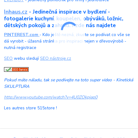
Inhaus.cz
- Jedinečná inspirace v bydlení -
fotogalerie kuchyní, koupelen, obýváků, ložnic,
dětských pokojů a zahrad. I zde nás najdete
PINTEREST.com
- Kdo ještě nezná, zkuste se podívat co vše se
dá vyrobit - úžasná stránka pro inspiraci nejen v dřevovýrobě -
nutná registrace
SEO
webu sledují
SEO nástroje.cz
Pokud máte náladu, tak se podívejte na toto super video - Kinetická
SKULPTURA
http://www.youtube.com/watch?v=4U0ZOkpjap0
Les autres store 515store !