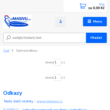
0
ks
za
0,00 Kč
Menu
Hledat
Úvod
Zajímavé odkazy
strana
z 1
strana
z 1
Odkazy
Naše další stránky -
www.zmasivu.cz
EVERBOT
- jedinečný pomocník pro firmy i jednotlivce