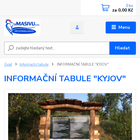
0
ks
za
0,00 Kč
Menu
Hledat
Úvod
Informační tabule
INFORMAČNÍ TABULE "KYJOV"
INFORMAČNÍ TABULE "KYJOV"