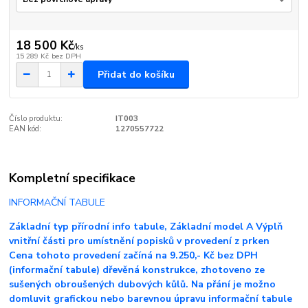
18 500 Kč
/
ks
15 289 Kč
bez DPH
Přidat do košíku
Číslo produktu:
IT003
EAN kód:
1270557722
Kompletní specifikace
INFORMAČNÍ TABULE
Základní typ přírodní info tabule, Základní model A Výplň
vnitřní části pro umístnění popisků v provedení z prken
Cena tohoto provedení začíná na 9.250,- Kč bez DPH
(informační tabule) dřevěná konstrukce, zhotoveno ze
sušených obroušených dubových kůlů. Na přání je možno
domluvit grafickou nebo barevnou úpravu informační tabule