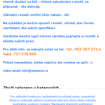
včetně dodání na klíč - včetně zabudování v místě, za
příplatek - dle dohody.
Základní rozměr vnitřní části tabule - A0.
Na vyžádání je možno upravit rozměr, vzhled, ale i formu
zastřešení, dle vašich specifikací.
Vyrábíme mnoho typů tohoto výrobku poptejte si rozměr a
ukázky našich prací
tel.: 603 167 171 a
Pro další info, se nebojte volat na tel.:
také 737 375 900
Pokud nezvedáme, máme napilno ale ozveme se zpět :-)
nebo email info@zmasivu.cz
Zboží zařazeno v kategoriích
Informační tabule
Pro základní funkčnost, zpříjemnění používání webu, analytické
účely a v případě udělení souhlasu také pro účely cílení reklamy
využíváme soubory cookies. Nastavení vlastních preferencí