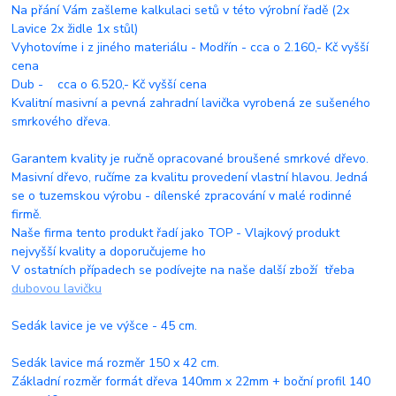
Na přání Vám zašleme kalkulaci setů v této výrobní řadě (2x
Lavice 2x židle 1x stůl)
Vyhotovíme i z jiného materiálu - Modřín - cca o 2.160,- Kč vyšší
cena
Dub - cca o 6.520,- Kč vyšší cena
Kvalitní masivní a pevná zahradní lavička vyrobená ze sušeného
smrkového dřeva.
Garantem kvality je ručně opracované broušené smrkové dřevo.
Masivní dřevo, ručíme za kvalitu provedení vlastní hlavou. Jedná
se o tuzemskou výrobu - dílenské zpracování v malé rodinné
firmě.
Naše firma tento produkt řadí jako TOP - Vlajkový produkt
nejvyšší kvality a doporučujeme ho
V ostatních případech se podívejte na naše další zboží třeba
dubovou lavičku
Sedák lavice je ve výšce - 45 cm.
Sedák lavice má rozměr 150 x 42 cm.
Základní rozměr formát dřeva 140mm x 22mm + boční profil 140