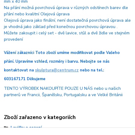
mm x 40 mm
Na přání možná povrchová úprava v různých odstínech barev dle
přání nebo kvalitní Olejová úprava
Olejová úprava jako finální, není dostatečná povrchová úprava ale
je vhodná jako základ před konečnou povrchovou úpravou .
Můžete zakoupit i celý set - dvě lavice, stůl a dvě židle ve stejném
provedení
Vážení zákazníci Toto zboží umíme modifikovat podle Vašeho
přání. Upravíme vzhled, rozměry i barvu. Nebojte se nás
kontaktovat na
skulptura@centrum.cz
nebo na tel.:
603167171 Děkujeme
TENTO VÝROBEK NAKOUPÍTE POUZE U NÁS nebo u našich
partnerů ve Francii, Španělsku, Portugalsku a ve Velké Británii
Zboží zařazeno v kategoriích
Lavičky a sezení